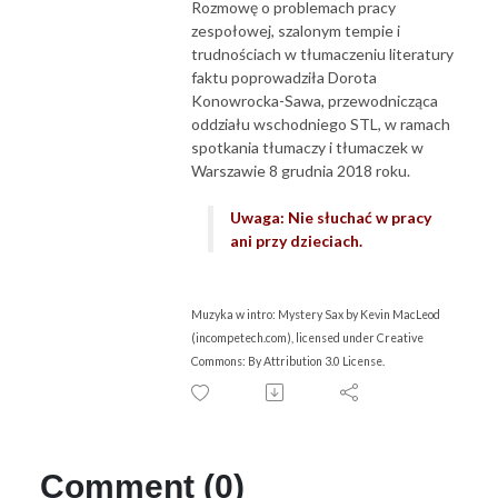
Rozmowę o problemach pracy
zespołowej, szalonym tempie i
trudnościach w tłumaczeniu literatury
faktu poprowadziła Dorota
Konowrocka-Sawa, przewodnicząca
oddziału wschodniego STL, w ramach
spotkania tłumaczy i tłumaczek w
Warszawie 8 grudnia 2018 roku.
Uwaga: Nie słuchać w pracy
ani przy dzieciach.
Muzyka w intro: Mystery Sax by Kevin MacLeod
(incompetech.com), licensed under Creative
Commons: By Attribution 3.0 License.
Comment (0)