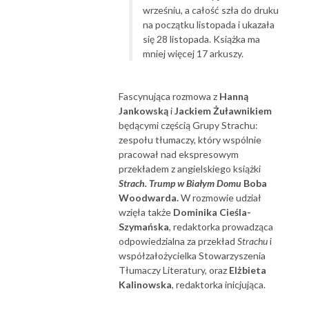
wrześniu, a całość szła do druku
na początku listopada i ukazała
się 28 listopada. Książka ma
mniej więcej 17 arkuszy.
Fascynująca rozmowa z
Hanną
Jankowską
i
Jackiem Żuławnikiem
będącymi częścią Grupy Strachu:
zespołu tłumaczy, który wspólnie
pracował nad ekspresowym
przekładem z angielskiego książki
Strach. Trump w Białym Domu
Boba
Woodwarda.
W rozmowie udział
wzięła także
Dominika Cieśla-
Szymańska
, redaktorka prowadząca
odpowiedzialna za przekład
Strachu
i
współzałożycielka Stowarzyszenia
Tłumaczy Literatury, oraz
Elżbieta
Kalinowska
, redaktorka inicjująca.