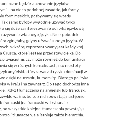
k konieczne będzie zachowanie języków
ymi – na nieco podobnej zasadzie, jak formy
nie form męskich, pozbywamy się wtedy
y. Tak samo byłoby wygodnie używać tylko
iło się duże zainteresowanie polityką językową,
a używanie własnego języka. Nie z pobudek
która zginęłaby, gdyby używać innego języka. W
ych, w której reprezentowany jest każdy kraj –
 Crusca, której jestem przedstawicielką. Do
 z przyjaciółmi, czy może również do komunikacji
awia się w różnych kontekstach, i tu niestety
zyk angielski, który stwarzał ryzyko dominacji w
we dzięki nauczaniu, kursom itp. Dlatego polityka
yka w kraju i na zewnętrz. Do tego dochodzą inne
j, gdyż tłumaczenia na angielski lub francuski,
wykle ważne, bo to z nich powstają następnie
ub francuski (na francuski w Trybunale
ę, bo wszystkie kolejne tłumaczenia powstają z
troli tłumaczeń, ale istnieje także hierarchia.