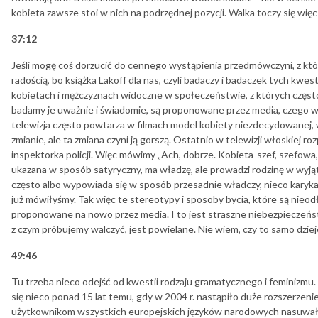
kobieta zawsze stoi w nich na podrzędnej pozycji. Walka toczy się więc 
37:12
Jeśli mogę coś dorzucić do cennego wystąpienia przedmówczyni, z któr
radością, bo książka Lakoff dla nas, czyli badaczy i badaczek tych kwes
kobietach i mężczyznach widoczne w społeczeństwie, z których częst
badamy je uważnie i świadomie, są proponowane przez media, czego w
telewizja często powtarza w filmach model kobiety niezdecydowanej, w
zmianie, ale ta zmiana czyni ją gorszą. Ostatnio w telewizji włoskiej r
inspektorka policji. Więc mówimy „Ach, dobrze. Kobieta-szef, szefowa,
ukazana w sposób satyryczny, ma władzę, ale prowadzi rodzinę w wyjąt
często albo wypowiada się w sposób przesadnie władczy, nieco karyka
już mówiłyśmy. Tak więc te stereotypy i sposoby bycia, które są nieod
proponowane na nowo przez media. I to jest straszne niebezpieczeńs
z czym próbujemy walczyć, jest powielane. Nie wiem, czy to samo dziej
49:46
Tu trzeba nieco odejść od kwestii rodzaju gramatycznego i feminizmu. 
się nieco ponad 15 lat temu, gdy w 2004 r. nastąpiło duże rozszerzenie
użytkownikom wszystkich europejskich języków narodowych nasuwało 