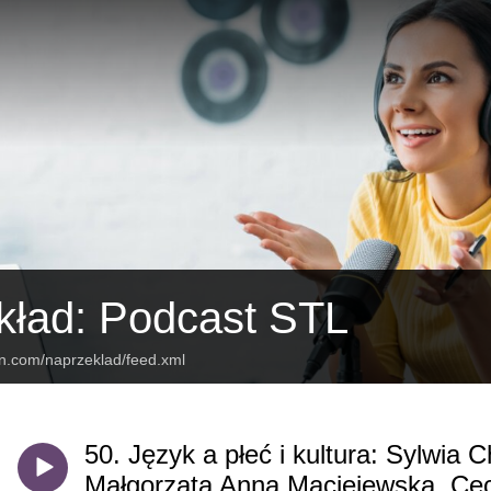
kład: Podcast STL
an.com/naprzeklad/feed.xml
50. Język a płeć i kultura: Sylwia 
Małgorzata Anna Maciejewska, Ceci