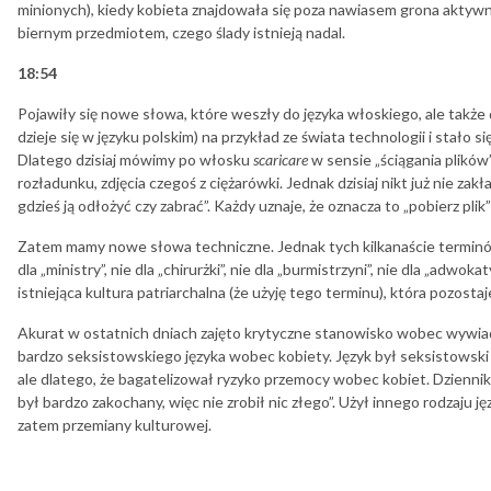
minionych), kiedy kobieta znajdowała się poza nawiasem grona aktyw
biernym przedmiotem, czego ślady istnieją nadal.
18:54
Pojawiły się nowe słowa, które weszły do języka włoskiego, ale także
dzieje się w języku polskim) na przykład ze świata technologii i stało si
Dlatego dzisiaj mówimy po włosku
scaricare
w sensie „ściągania plików
rozładunku, zdjęcia czegoś z ciężarówki. Jednak dzisiaj nikt już nie zak
gdzieś ją odłożyć czy zabrać”. Każdy uznaje, że oznacza to „pobierz plik
Zatem mamy nowe słowa techniczne. Jednak tych kilkanaście terminów w
dla „ministry”, nie dla „chirurżki”, nie dla „burmistrzyni”, nie dla „adwok
istniejąca kultura patriarchalna (że użyję tego terminu), która pozosta
Akurat w ostatnich dniach zajęto krytyczne stanowisko wobec wywia
bardzo seksistowskiego języka wobec kobiety. Język był seksistowski 
ale dlatego, że bagatelizował ryzyko przemocy wobec kobiet. Dziennikar
był bardzo zakochany, więc nie zrobił nic złego”. Użył innego rodzaju j
zatem przemiany kulturowej.