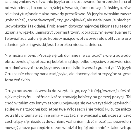
za sobą zmiany w używaniu języka oraz stosowaniu form żeńskich na o
odzwierciedla, bo coraz częściej używa się form rodzaju żeńskiego, ró
role instytucjonalne albo zawody prestiżowe. W języku włoskim zawsze
„robotnica”, „sprzedawczyni”, czy „pokojówka”, ale nadal panuje niechęć 
„adwokatka” i tak dalej. Problemem dotyczy najwyżej kilkunastu tego r
uznania w języku „ministry”, „burmistrzyni”, „doradczyni”, ewentualnie 
telewizji zdarzało się, że kobiety mające wpływowe role polityczne pros
zdaniem jako lingwistki jest to prośba nieuzasadniona.
Nie można mówić „Proszę się tak do mnie nie zwracać” z wielu powodów
obraz ewolucji społecznej kobiet znajduje tylko częściowe odzwiercied
przedmówczyni, uzus językowy to nie tylko kwestia gramatyki. W język
Crusca nie chcemy narzucać języka, ale chcemy dać precyzyjne sugesti
form żeńskich.
Druga poruszona kwestia dotyczyła tego, czy istnieją jeszcze jakieś ró
a jak mężczyźni — różnice, które stawiają kobiety na gorszej pozycji. Ta
choć w takim czy innym stopniu pojawiają się we wszystkich językach i
ściślej w narzuconej kobietom (we Włoszech i nie tylko) kulturze milcze
potrafiły przemawiać, nie umiały czytać, nie wiedziały, jak uczestnicz
cechujący się niezdecydowaniem, wahaniem: „być może”, „za pozwoleni
mówię”, „może pan będzie o tym wiedział lepiej ode mnie” – takie wtrą