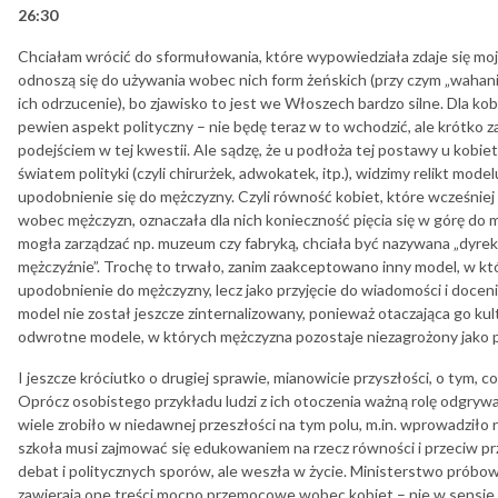
26:30
Chciałam wrócić do sformułowania, które wypowiedziała zdaje się moj
odnoszą się do używania wobec nich form żeńskich (przy czym „wahani
ich odrzucenie), bo zjawisko to jest we Włoszech bardzo silne. Dla k
pewien aspekt polityczny – nie będę teraz w to wchodzić, ale krótko za
podejściem w tej kwestii. Ale sądzę, że u podłoża tej postawy u kobi
światem polityki (czyli chirurżek, adwokatek, itp.), widzimy relikt mod
upodobnienie się do mężczyzny. Czyli równość kobiet, które wcześnie
wobec mężczyzn, oznaczała dla nich konieczność pięcia się w górę do męs
mogła zarządzać np. muzeum czy fabryką, chciała być nazywana „dyrek
mężczyźnie”. Trochę to trwało, zanim zaakceptowano inny model, w kt
upodobnienie do mężczyzny, lecz jako przyjęcie do wiadomości i docen
model nie został jeszcze zinternalizowany, ponieważ otaczająca go k
odwrotne modele, w których mężczyzna pozostaje niezagrożony jako p
I jeszcze króciutko o drugiej sprawie, mianowicie przyszłości, o tym, 
Oprócz osobistego przykładu ludzi z ich otoczenia ważną rolę odgry
wiele zrobiło w niedawnej przeszłości na tym polu, m.in. wprowadziło
szkoła musi zajmować się edukowaniem na rzecz równości i przeciw 
debat i politycznych sporów, ale weszła w życie. Ministerstwo próbow
zawierają one treści mocno przemocowe wobec kobiet – nie w sensie o