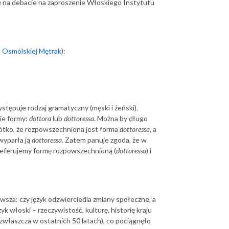
się na debacie na zaproszenie Włoskiego Instytutu
 Osmólskiej Mętrak
):
stępuje rodzaj gramatyczny (męski i żeński).
ie formy:
dottora
lub
dottoressa
. Można by długo
rótko, że rozpowszechniona jest forma
dottoressa
, a
wyparła ją
dottoressa.
Zatem panuje zgoda, że w
referujemy formę rozpowszechnioną (
dottoressa
) i
wsza: czy język odzwierciedla zmiany społeczne, a
yk włoski – rzeczywistość, kulturę, historię kraju
zwłaszcza w ostatnich 50 latach), co pociągnęło