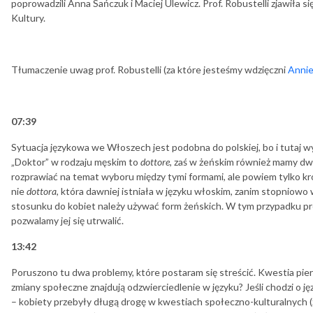
poprowadzili Anna Sańczuk i Maciej Ulewicz. Prof. Robustelli zjawiła 
Kultury.
Tłumaczenie uwag prof. Robustelli (za które jesteśmy wdzięczni
Annie
07:39
Sytuacja językowa we Włoszech jest podobna do polskiej, bo i tutaj wy
„Doktor” w rodzaju męskim to
dottore
, zaś w żeńskim również mamy dw
rozprawiać na temat wyboru między tymi formami, ale powiem tylko k
nie
dottora
, która dawniej istniała w języku włoskim, zanim stopniowo 
stosunku do kobiet należy używać form żeńskich. W tym przypadku p
pozwalamy jej się utrwalić.
13:42
Poruszono tu dwa problemy, które postaram się streścić. Kwestia pier
zmiany społeczne znajdują odzwierciedlenie w języku? Jeśli chodzi o jęz
– kobiety przebyły długą drogę w kwestiach społeczno-kulturalnych (