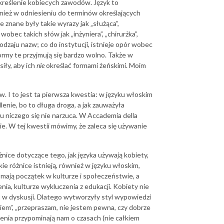
kreślenie kobiecych zawodów. Język to
wnież w odniesieniu do terminów określających
 znane były takie wyrazy jak „służąca”,
wobec takich słów jak „inżyniera”, „chirurżka”,
odzaju nazw; co do instytucji, istnieje opór wobec
formy te przyjmują się bardzo wolno. Także w
iły, aby ich
nie
określać formami żeńskimi. Moim
. I to jest ta pierwsza kwestia: w języku włoskim
lenie, bo to długa droga, a jak zauważyła
u niczego się nie narzuca. W Accademia della
e. W tej kwestii mówimy, że zaleca się używanie
żnice dotyczące tego, jak języka używają kobiety,
kie różnice istnieją, również w języku włoskim,
 mają początek w kulturze i społeczeństwie, a
nia, kulturze wykluczenia z edukacji. Kobiety nie
yć w dyskusji. Dlatego wytworzyły styl wypowiedzi
em”, „przepraszam, nie jestem pewna, czy dobrze
cenia przypominają nam o czasach (nie całkiem