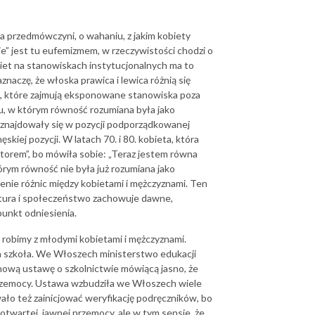
a przedmówczyni, o wahaniu, z jakim kobiety
e” jest tu eufemizmem, w rzeczywistości chodzi o
obiet na stanowiskach instytucjonalnych ma to
znaczę, że włoska prawica i lewica różnią się
et, które zajmują eksponowane stanowiska poza
elu, w którym równość rozumiana była jako
j znajdowały się w pozycji podporządkowanej
kiej pozycji. W latach 70. i 80. kobieta, która
torem”, bo mówiła sobie: „Teraz jestem równa
órym równość nie była już rozumiana jako
ienie różnic między kobietami i mężczyznami. Ten
ultura i społeczeństwo zachowuje dawne,
unkt odniesienia.
co robimy z młodymi kobietami i mężczyznami.
wa szkoła. We Włoszech ministerstwo edukacji
 nową ustawę o szkolnictwie mówiącą jasno, że
przemocy. Ustawa wzbudziła we Włoszech wiele
ało też zainicjować weryfikację podręczników, bo
twartej, jawnej przemocy, ale w tym sensie, że