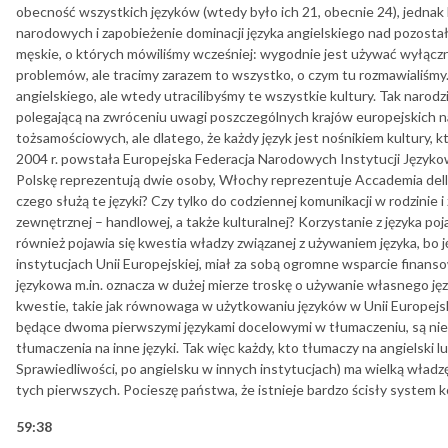
obecność wszystkich języków (wtedy było ich 21, obecnie 24), jedna
narodowych i zapobieżenie dominacji języka angielskiego nad pozostał
męskie, o których mówiliśmy wcześniej: wygodnie jest używać wyłącz
problemów, ale tracimy zarazem to wszystko, o czym tu rozmawialiśm
angielskiego, ale wtedy utracilibyśmy te wszystkie kultury. Tak narodz
polegającą na zwróceniu uwagi poszczególnych krajów europejskich n
tożsamościowych, ale dlatego, że każdy język jest nośnikiem kultury, 
2004 r. powstała Europejska Federacja Narodowych Instytucji Językow
Polskę reprezentują dwie osoby, Włochy reprezentuje Accademia della
czego służą te języki? Czy tylko do codziennej komunikacji w rodzinie i
zewnętrznej – handlowej, a także kulturalnej? Korzystanie z języka poj
również pojawia się kwestia władzy związanej z używaniem języka, bo ję
instytucjach Unii Europejskiej, miał za sobą ogromne wsparcie finanso
językowa m.in. oznacza w dużej mierze troskę o używanie własnego jęz
kwestie, takie jak równowaga w użytkowaniu języków w Unii Europejskie
będące dwoma pierwszymi językami docelowymi w tłumaczeniu, są niez
tłumaczenia na inne języki. Tak więc każdy, kto tłumaczy na angielski l
Sprawiedliwości, po angielsku w innych instytucjach) ma wielką władz
tych pierwszych. Pocieszę państwa, że istnieje bardzo ścisły system kon
59:38