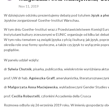
Nov 11, 2019
W dzisiejszym odcinku prezentujemy debatę pod tytułem
Język a płe
Języków zorganizował Goethe-Institut Warschau.
W tym dniu Goethe-Institut wraz z Przedstawicielstwem Komisji Europ
instytutami kultury zrzeszonymi w EUNIC organizuje od kilku lat deba
W tym roku tematem są związki języka z płcią i kulturą: jak język, poprz
określa role oraz formy społeczne, a także czy język to wyłącznie po
poglądów.
W panelu udział wzięły:
dr
Sylwia Chutnik
, pisarka, publicystka, wielokrotnie wyróżniana akt
prof. UW dr hab.
Agnieszka Graff
, amerykanistka, literaturoznawczyni
dr
Małgorzata Anna Maciejewska
, wykładowczyni Gender Studies w
prof.
Cecilia Robustelli
, członkini Accademia della Crusca
Rozmowa odbyła się 26 września 2019 roku. W imieniu gospodarzy o