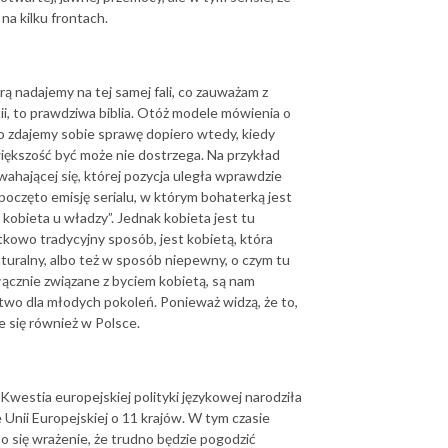
na kilku frontach.
ą nadajemy na tej samej fali, co zauważam z
tii, to prawdziwa biblia. Otóż modele mówienia o
o zdajemy sobie sprawę dopiero wtedy, kiedy
iększość być może nie dostrzega. Na przykład
ahającej się, której pozycja uległa wprawdzie
ozpoczęto emisję serialu, w którym bohaterką jest
 kobieta u władzy”. Jednak kobieta jest tu
kowo tradycyjny sposób, jest kobietą, która
turalny, albo też w sposób niepewny, o czym tu
łącznie związane z byciem kobietą, są nam
two dla młodych pokoleń. Ponieważ widzą, że to,
e się również w Polsce.
Kwestia europejskiej polityki językowej narodziła
 Unii Europejskiej o 11 krajów. W tym czasie
się wrażenie, że trudno będzie pogodzić