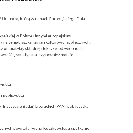
ć i kultura
, którą w ramach Europejskiego Dnia
ejskiej w Polsce i innymi europejskimi
ty na temat języka i zmian kulturowo-społecznych.
ez gramatykę, składnię i leksykę, odzwierciedla i
prawność gramatyczna, czy również manifest
ywistka
 i publicystka
 Instytucie Badań Literackich PAN i publicystka
becnych powitała Iwona Kuczkowska, a spotkanie