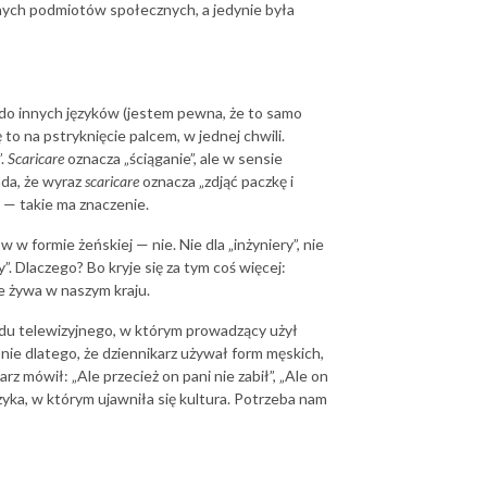
nych podmiotów społecznych, a jedynie była
 do innych języków (jestem pewna, że to samo
ę to na pstryknięcie palcem, w jednej chwili.
”.
Scaricare
oznacza „ściąganie”, ale w sensie
łada, że wyraz
scaricare
oznacza „zdjąć paczkę i
” — takie ma znaczenie.
 formie żeńskiej — nie. Nie dla „inżyniery”, nie
aty”. Dlaczego? Bo kryje się za tym coś więcej:
je żywa w naszym kraju.
du telewizyjnego, w którym prowadzący użył
nie dlatego, że dziennikarz używał form męskich,
z mówił: „Ale przecież on pani nie zabił”, „Ale on
ęzyka, w którym ujawniła się kultura. Potrzeba nam