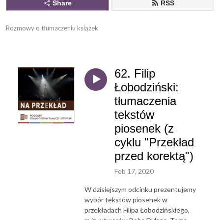
Share
RSS
Rozmowy o tłumaczeniu książek
62. Filip
Łobodziński:
tłumaczenia
tekstów
piosenek (z
cyklu "Przekład
przed korektą")
Feb 17, 2020
W dzisiejszym odcinku prezentujemy
wybór tekstów piosenek w
przekładach Filipa Łobodzińskiego,