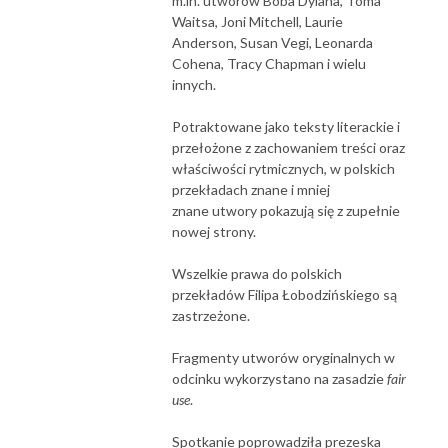
m.in. utworów Boba Dylana, Toma
Waitsa, Joni Mitchell, Laurie
Anderson, Susan Vegi, Leonarda
Cohena, Tracy Chapman i wielu
innych.
Potraktowane jako teksty literackie i
przełożone z zachowaniem treści oraz
właściwości rytmicznych, w polskich
przekładach znane i mniej
znane utwory pokazują się z zupełnie
nowej strony.
Wszelkie prawa do polskich
przekładów Filipa Łobodzińskiego są
zastrzeżone.
Fragmenty utworów oryginalnych w
odcinku wykorzystano na zasadzie
fair
use
.
Spotkanie poprowadziła prezeska