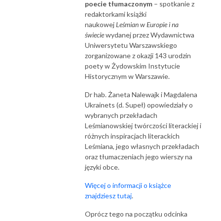
poecie tłumaczonym
– spotkanie z
redaktorkami książki
naukowej
Leśmian w Europie i na
świecie
wydanej przez Wydawnictwa
Uniwersytetu Warszawskiego
zorganizowane z okazji 143 urodzin
poety w Żydowskim Instytucie
Historycznym w Warszawie.
Dr hab. Żaneta Nalewajk i Magdalena
Ukrainets (d. Supeł) opowiedziały o
wybranych przekładach
Leśmianowskiej twórczości literackiej i
różnych inspiracjach literackich
Leśmiana, jego własnych przekładach
oraz tłumaczeniach jego wierszy na
języki obce.
Więcej o informacji o książce
znajdziesz tutaj
.
Oprócz tego na początku odcinka