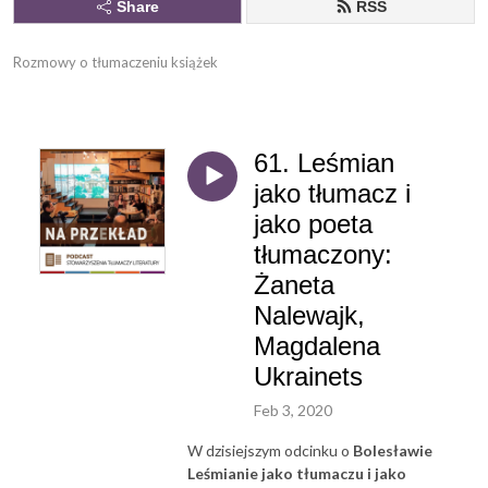
Share
RSS
Rozmowy o tłumaczeniu książek
61. Leśmian
jako tłumacz i
jako poeta
tłumaczony:
Żaneta
Nalewajk,
Magdalena
Ukrainets
Feb 3, 2020
W dzisiejszym odcinku o
Bolesławie
Leśmianie jako tłumaczu i jako