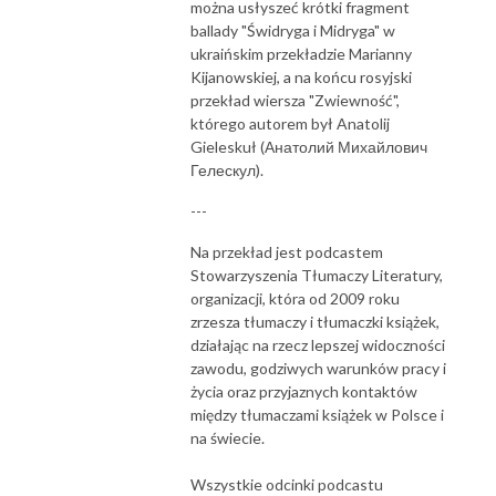
można usłyszeć krótki fragment
ballady "Świdryga i Midryga" w
ukraińskim przekładzie Marianny
Kijanowskiej, a na końcu rosyjski
przekład wiersza "Zwiewność",
którego autorem był Anatolij
Gieleskuł (Анатолий Михайлович
Гелескул).
---
Na przekład jest podcastem
Stowarzyszenia Tłumaczy Literatury,
organizacji, która od 2009 roku
zrzesza tłumaczy i tłumaczki książek,
działając na rzecz lepszej widoczności
zawodu, godziwych warunków pracy i
życia oraz przyjaznych kontaktów
między tłumaczami książek w Polsce i
na świecie.
Wszystkie odcinki podcastu