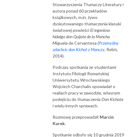
Stowarzyszenia Tłumaczy Literatury i
autora ponad 60 przekładów
książkowych, m.in. żywo
dyskutowanego tłumaczenia klasyki
światowej powieści
El ingenioso
hidalgo
don Quijote
de la Mancha
Miguela de Cervantesa (
Przemyślny
szlachcic don Kichot z Manczy
, Rebis,
2014).
Podczas spotkania ze studentami
Instytutu Filologii Romańskiej
Uniwersytetu Wrocławskiego
Wojciech Charchalis opowiadał o
realiach pracy w zawodzie, własnym
podejściu do tłumaczenia
Don Kichota
i wielu innych sprawach.
Rozmowę przeprowadził
Marcin
Kurek
.
Spotkanie odbyło się 10 grudnia 2019