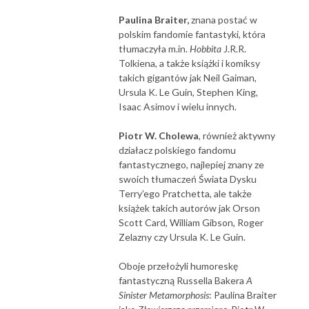
Paulina Braiter,
znana postać w
polskim fandomie fantastyki, która
tłumaczyła m.in.
Hobbita
J.R.R.
Tolkiena, a także książki i komiksy
takich gigantów jak Neil Gaiman,
Ursula K. Le Guin, Stephen King,
Isaac Asimov i wielu innych.
Piotr W. Cholewa
, również aktywny
działacz polskiego fandomu
fantastycznego, najlepiej znany ze
swoich tłumaczeń Świata Dysku
Terry’ego Pratchetta, ale także
książek takich autorów jak Orson
Scott Card, William Gibson, Roger
Zelazny czy Ursula K. Le Guin.
Oboje przełożyli humoreskę
fantastyczną Russella Bakera
A
Sinister Metamorphosis
: Paulina Braiter