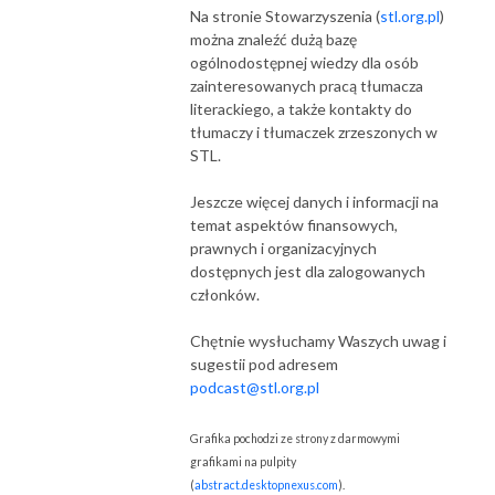
Na stronie Stowarzyszenia (
stl.org.pl
)
można znaleźć dużą bazę
ogólnodostępnej wiedzy dla osób
zainteresowanych pracą tłumacza
literackiego, a także kontakty do
tłumaczy i tłumaczek zrzeszonych w
STL.
Jeszcze więcej danych i informacji na
temat aspektów finansowych,
prawnych i organizacyjnych
dostępnych jest dla zalogowanych
członków.
Chętnie wysłuchamy Waszych uwag i
sugestii pod adresem
podcast@stl.org.pl
Grafika pochodzi ze strony z darmowymi
grafikami na pulpity
(
abstract.desktopnexus.com
).