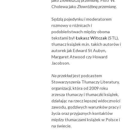
jako
Złowieszczą przemianę
, Piotr W.
Cholewa jako
Złowróżbną przemianę
.
Sędzią pojedynku i moderatorem
rozmowy o różnicach i
podobieństwach między oboma
tekstami był
Łukasz Witczak
(STL),
tłumacz książek m.in. takich autorów i
autorek jak Edward St Aubyn,
Margaret Atwood czy Howard
Jacobson.
Na przekład
jest podcastem
Stowarzyszenia Tłumaczy Literatury,
organizacji, która od 2009 roku
zrzesza tłumaczy i tłumaczki książek,
działając na rzecz lepszej widoczności
zawodu, godziwych warunków pracy i
życia oraz przyjaznych kontaktów
między tłumaczami książek w Polsce i
na świecie.