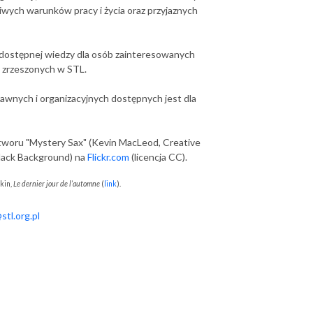
ziwych warunków pracy i życia oraz przyjaznych
odostępnej wiedzy dla osób zainteresowanych
k zrzeszonych w STL.
rawnych i organizacyjnych dostępnych jest dla
tworu "Mystery Sax" (Kevin MacLeod, Creative
lack Background) na
Flickr.com
(licencja CC).
kin,
Le dernier jour de l’automne
(
link
).
tl.org.pl