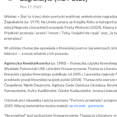
Nov 17, 2020
Właśnie: =
Štai:
to trzeci zbiór poetycki wybitnej, wielokrotnie nagradza
Žagrakalytė (ur. 1979). Na Litwie uznany za Książkę Roku w kategorii 
edycji Nagrody Literackiej Europejski Poeta Wolności (2020). Klamrą t
Prędkość przeraża / przed / Innym / Tobą / bojaźni nie czuję“ oraz „Ja ty
przerażasz“.
W odcinku tłumaczka opowiada o litewskiej poetce i jej wierszach, kt
lekkości — a może właśnie z ich powodu.
Agnieszka Rembiałkowska
(ur. 1980) – tłumaczka z języka litewski
Wydziale Polonistyki UW, członkini Stowarzyszenia Tłumaczy Literatury
literackie z języka litewskiego publikuje od 2005 r. Laureatka nagrody 
przekłady poezji litewskiej na język polski (2018). Tłumaczyła wiersze
Čergelienė, Nijolė Daujotytė, Sigitasa Gedy, Dainiusa Gintalasa, Biru
Karnauskaitė, Aušry Kaziliūnaitė, Giedrė Kazlauskaitė, Jonasa Liniaus
Odcinek jest niewielką częścią wystawy "Portrety przekładu" przyg
2020. Więcej materiałów można znaleźć
na stronie - portrecie.
"Na przekład" jest podcastem Stowarzyszenia Tłumaczy Literatury, org