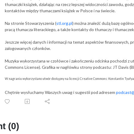
tłumaczki książek, działając na rzecz lepszej widoczności zawodu, god
kontaktów między tłumaczami książek w Polsce i na świecie.
Na stronie Stowarzyszenia (
stl.org.pl
) można znaleźć dużą bazę ogóln
pracą tłumacza literackiego, a także kontakty do tłumaczy i tłumacze
Jeszcze więcej danych i informacji na temat aspektów finansowych, p
zalogowanych członków.
Muzyka wykorzystana w czołówce i zakończeniu odcinka pochodzi z u
Commons License). Grafika w nagłówku strony podcastu: JT Davis (B
W nagraniu wykorzystano utwór dostępny na licencji Creative Commons: Konstantin Tyufya
Chętnie wysłuchamy Waszych uwag i sugestii pod adresem
podcast@s
 (0)