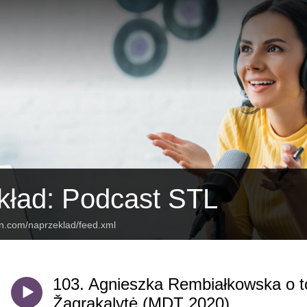
kład: Podcast STL
an.com/naprzeklad/feed.xml
103. Agnieszka Rembiałkowska o t
Žagrakalytė (MDT 2020)