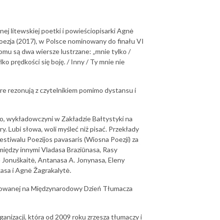
nej litewskiej poetki i powieściopisarki Agnė
poezja (2017), w Polsce nominowany do finału VI
omu są dwa wiersze lustrzane: „mnie tylko /
lko prędkości się boję. / Inny / Ty mnie nie
óre rezonują z czytelnikiem pomimo dystansu i
ego, wykładowczyni w Zakładzie Bałtystyki na
. Lubi słowa, woli myśleć niż pisać. Przekłady
festiwalu Poezijos pavasaris (Wiosna Poezji) za
 między innymi Vladasa Braziūnasa, Rasy
tė Jonuškaitė, Antanasa A. Jonynasa, Eleny
kasa i Agnė Žagrakalytė.
otowanej na Międzynarodowy Dzień Tłumacza
anizacji, która od 2009 roku zrzesza tłumaczy i