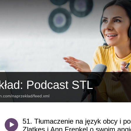
kład: Podcast STL
an.com/naprzeklad/feed.xml
51. Tłumaczenie na język obcy i p
Zlatkes i Ann Frenkel o swoim ang