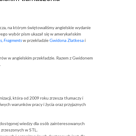
cza, na którym świętowaliśmy angielskie wydanie
órego wybór pism ukazał się w amerykańskim
ays, Fragments
w przekładzie
Gwidona Zlatkesa
i
orów w angielskim przekładzie. Razem z Gwidonem
.
zacji, która od 2009 roku zrzesza tłumaczy i
ziwych warunków pracy i życia oraz przyjaznych
odostępnej wiedzy dla osób zainteresowanych
k zrzeszonych w STL.