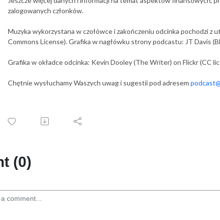
Jeszcze więcej danych i informacji na temat aspektów finansowych, p
zalogowanych członków.
Muzyka wykorzystana w czołówce i zakończeniu odcinka pochodzi z u
Commons License). Grafika w nagłówku strony podcastu: JT Davis (B
Grafika w okładce odcinka: Kevin Dooley (The Writer) on Flickr (CC lic
Chętnie wysłuchamy Waszych uwag i sugestii pod adresem
podcast@s
 (0)