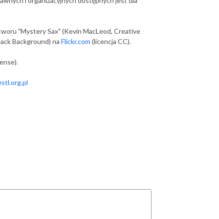
rawnych i organizacyjnych dostępnych jest dla
tworu "Mystery Sax" (Kevin MacLeod, Creative
lack Background) na
Flickr.com
(licencja CC).
ense).
tl.org.pl