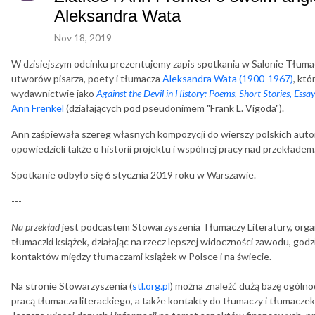
Aleksandra Wata
Nov 18, 2019
W dzisiejszym odcinku prezentujemy zapis spotkania w Salonie Tłuma
utworów pisarza, poety i tłumacza
Aleksandra Wata (1900-1967)
, kt
wydawnictwie jako
Against the Devil in History: Poems, Short Stories, Ess
Ann Frenkel
(działających pod pseudonimem "Frank L. Vigoda").
Ann zaśpiewała szereg własnych kompozycji do wierszy polskich aut
opowiedzieli także o historii projektu i wspólnej pracy nad przekładem
Spotkanie odbyło się 6 stycznia 2019 roku w Warszawie.
---
Na przekład
jest podcastem Stowarzyszenia Tłumaczy Literatury, organi
tłumaczki książek, działając na rzecz lepszej widoczności zawodu, god
kontaktów między tłumaczami książek w Polsce i na świecie.
Na stronie Stowarzyszenia (
stl.org.pl
) można znaleźć dużą bazę ogóln
pracą tłumacza literackiego, a także kontakty do tłumaczy i tłumacze